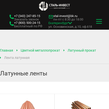
+7 (343)
247-85-15
stal-invest@bk.ru
Заказать звонок
пн-пт с 8:30 до 18:00
+7 (800)
500-24-15
Екатеринбург
Бесплатный по РФ
ул. Основинская, д.10, оф.618
Главная
Цветной металлопрокат
Латунный прокат
Лента латунная
Латунные ленты