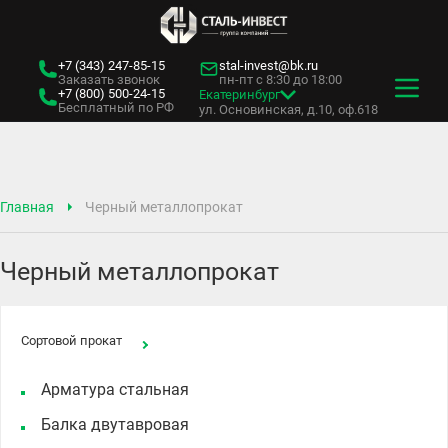
+7 (343)
247-85-15
stal-invest@bk.ru
Заказать звонок
пн-пт с 8:30 до 18:00
+7 (800)
500-24-15
Екатеринбург
Бесплатный по РФ
ул. Основинская, д.10, оф.618
Главная
Черный металлопрокат
Черный металлопрокат
Сортовой прокат
Арматура стальная
Балка двутавровая