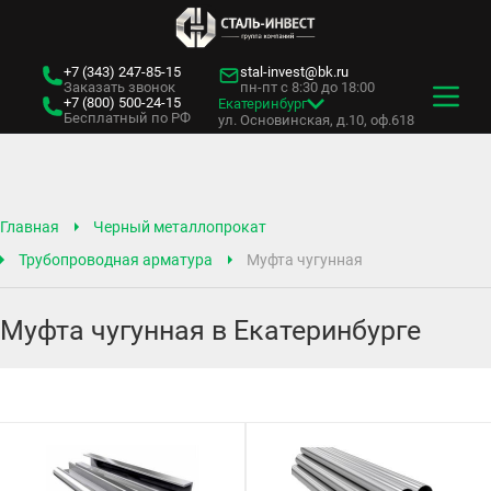
+7 (343)
247-85-15
stal-invest@bk.ru
Заказать звонок
пн-пт с 8:30 до 18:00
+7 (800)
500-24-15
Екатеринбург
Бесплатный по РФ
ул. Основинская, д.10, оф.618
Главная
Черный металлопрокат
Трубопроводная арматура
Муфта чугунная
Муфта чугунная в Екатеринбурге