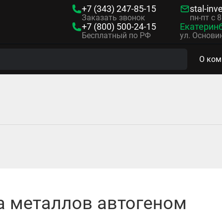
+7 (343)
247-85-15
stal-inv
Заказать звонок
пн-пт с 
+7 (800)
500-24-15
Екатерин
Бесплатный по РФ
ул. Основин
О ком
а металлов автогеном