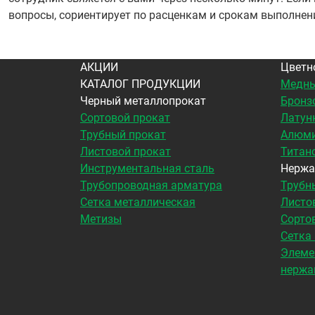
вопросы, сориентирует по расценкам и срокам выполнен
АКЦИИ
Цветн
КАТАЛОГ ПРОДУКЦИИ
Медны
Черный металлопрокат
Бронз
Сортовой прокат
Латун
Трубный прокат
Алюми
Листовой прокат
Титан
Инструментальная сталь
Нержа
Трубопроводная арматура
Трубн
Сетка металлическая
Листо
Метизы
Сорто
Сетка
Элеме
нержа