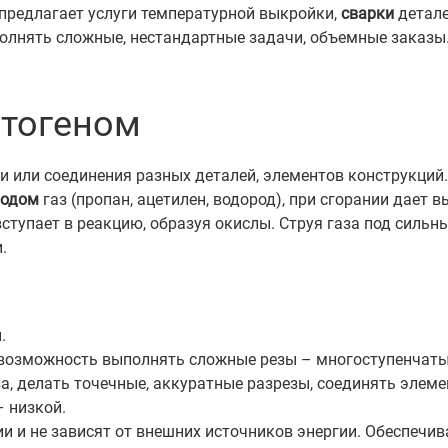
предлагает услуги температурной выкройки,
сварки
детал
лнять сложные, нестандартные задачи, объемные заказы.
втогеном
и или соединения разных деталей, элементов конструкций.
родом
газ (пропан, ацетилен, водород), при сгорании дает 
 вступает в реакцию, образуя окислы. Струя газа под сил
.
.
возможность выполнять сложные резы – многоступенчатые
а, делать точечные, аккуратные разрезы, соединять элеме
– низкой.
и и не зависят от внешних источников энергии. Обеспечи