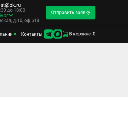
est@bk.ru
8:30 до 18:00
Отправить заявку
бург
ская, д.10, оф.618
В корзине: 0
пании
Контакты