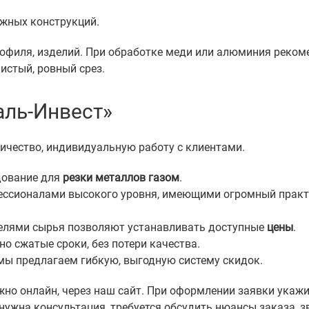
жных конструкций.
офиля, изделий. При обработке меди или алюминия рекоме
истый, ровный срез.
аль-Инвест»
ичество, индивидуальную работу с клиентами.
дование для
резки металлов газом
.
ессионалами высокого уровня, имеющими огромный практи
елями сырья позволяют устанавливать доступные
цены
.
 сжатые сроки, без потери качества.
мы предлагаем гибкую, выгодную систему скидок.
но онлайн, через наш сайт. При оформлении заявки укаж
 нужна консультация, требуется обсудить нюансы заказа, 