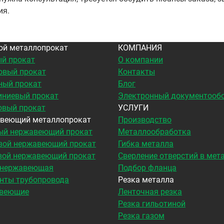
ия.
ой металлопрокат
КОМПАНИЯ
й прокат
О компании
овый прокат
Контакты
ный прокат
Блог
ниевый прокат
Электронный документооб
овый прокат
УСЛУГИ
веющий металлопрокат
Производство
ый нержавеющий прокат
Металлообработка
вой нержавеющий прокат
Гибка металла
вой нержавеющий прокат
Сверление отверстий в мет
 нержавеющая
Подбор фланца
нты трубопровода
Резка металла
веющие
Ленточная резка
Резка гильотиной
Резка газом