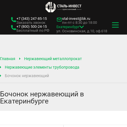
+7 (343)
247-85-15
stal-invest@bk.ru
Заказать звонок
пн-пт с 8:30 до 18:00
+7 (800)
500-24-15
Екатеринбург
Бесплатный по РФ
ул. Основинская, д.10, оф.618
Главная
Нержавеющий металлопрокат
Нержавеющие элементы трубопровода
Бочонок нержавеющий
Бочонок нержавеющий в
Екатеринбурге