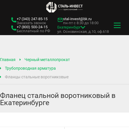
+7 (343)
247-85-15
stal-invest@bk.ru
Заказать звонок
пн-пт с 8:30 до 18:00
+7 (800)
500-24-15
Екатеринбург
Бесплатный по РФ
ул. Основинская, д.10, оф.618
Главная
Черный металлопрокат
Трубопроводная арматура
Фланцы стальные воротниковые
Фланец стальной воротниковый в
Екатеринбурге