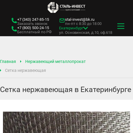
+7 (343)
247-85-15
stal-invest@bk.ru
Заказать звонок
пн-пт с 8:30 до 18:00
+7 (800)
500-24-15
Екатеринбург
Бесплатный по РФ
ул. Основинская, д.10, оф.618
Главная
Нержавеющий металлопрокат
Сетка нержавеющая
Сетка нержавеющая в Екатеринбурге