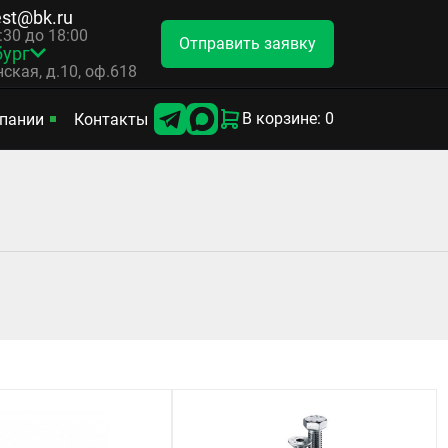
est@bk.ru
8:30 до 18:00
Отправить заявку
бург
ская, д.10, оф.618
В корзине: 0
пании
Контакты