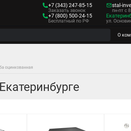
+7 (343)
247-85-15
stal-inv
Заказать звонок
пн-пт с 
+7 (800)
500-24-15
Екатерин
Бесплатный по РФ
ул. Основин
О ком
ба оцинкованная
 Екатеринбурге