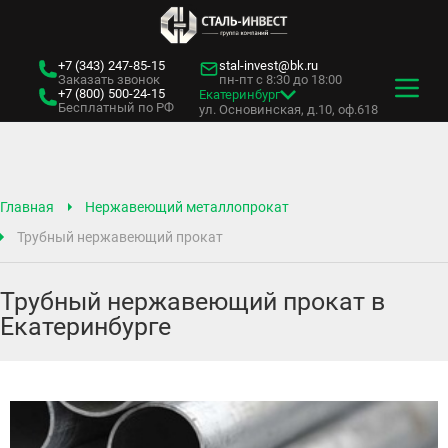
+7 (343)
247-85-15
stal-invest@bk.ru
Заказать звонок
пн-пт с 8:30 до 18:00
+7 (800)
500-24-15
Екатеринбург
Бесплатный по РФ
ул. Основинская, д.10, оф.618
Главная
Нержавеющий металлопрокат
Трубный нержавеющий прокат
Трубный нержавеющий прокат в
Екатеринбурге