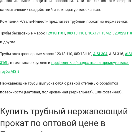
дополнительной защитной обработки. Они не боятся атмосферно-
климатических воздействий и температурных скачков.
Компания «Сталь-Инвест» предлагает трубный прокат из нержавейки:
Трубы бесшовные марок
12Х18Н10Т
,
08Х18Н10Т
,
10Х17Н13М2Т
,
20Х23Н18
и другие
Трубы электросварные марок 12Х18Н10, 08Х18Н10,
AISI 304
, AISI 316,
AISI
316L
, в том числе круглые и
профильные (квадратная и прямоугольная
труба AISI)
Нержавеющие трубы выпускаются с разной степенью обработки
поверхности (матовая, полированная (зеркальная), шлифованная).
Купить трубный нержавеющий
прокат по оптовой цене в