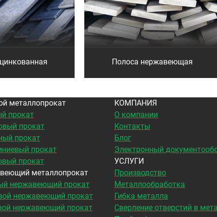
оцинкованная
Полоса нержавеющая
ой металлопрокат
КОМПАНИЯ
й прокат
О компании
овый прокат
Контакты
ный прокат
Блог
ниевый прокат
Электронный документооб
овый прокат
УСЛУГИ
веющий металлопрокат
Производство
ый нержавеющий прокат
Металлообработка
вой нержавеющий прокат
Гибка металла
вой нержавеющий прокат
Сверление отверстий в мет