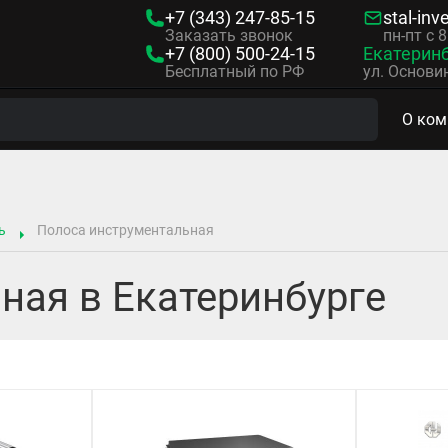
+7 (343)
247-85-15
stal-inv
Заказать звонок
пн-пт с 
+7 (800)
500-24-15
Екатерин
Бесплатный по РФ
ул. Основин
О ком
ь
Полоса инструментальная
ная в Екатеринбурге