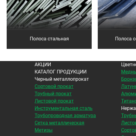
Полоса стальная
Полоса 
АКЦИИ
Цветн
КАТАЛОГ ПРОДУКЦИИ
Медны
Черный металлопрокат
Бронз
Сортовой прокат
Латун
Трубный прокат
Алюми
Листовой прокат
Титан
Инструментальная сталь
Нержа
Трубопроводная арматура
Трубн
Сетка металлическая
Листо
Метизы
Сорто