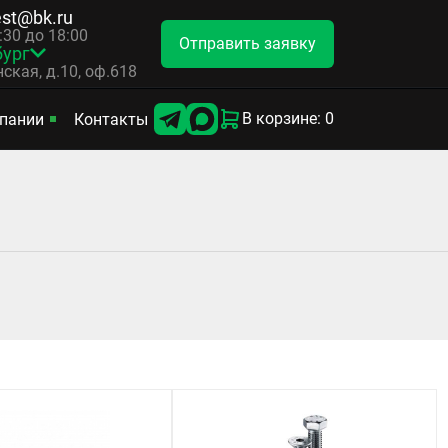
est@bk.ru
8:30 до 18:00
Отправить заявку
бург
ская, д.10, оф.618
В корзине: 0
пании
Контакты