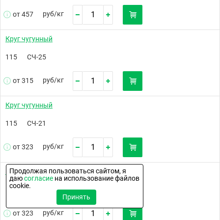
руб/
кг
от 457
Круг чугунный
115
СЧ-25
руб/
кг
от 315
Круг чугунный
115
СЧ-21
руб/
кг
от 323
Продолжая пользоваться сайтом, я
Круг чугунный
даю
согласие
на использование файлов
cookie.
115
СЧ-30
Принять
руб/
кг
от 323