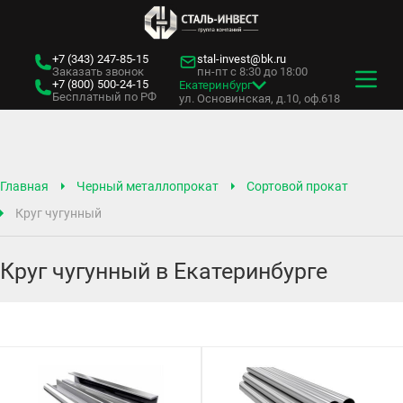
+7 (343)
247-85-15
stal-invest@bk.ru
Заказать звонок
пн-пт с 8:30 до 18:00
+7 (800)
500-24-15
Екатеринбург
Бесплатный по РФ
ул. Основинская, д.10, оф.618
Главная
Черный металлопрокат
Сортовой прокат
Круг чугунный
Круг чугунный в Екатеринбурге