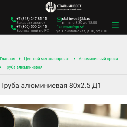
+7 (343)
247-85-15
stal-invest@bk.ru
Заказать звонок
пн-пт с 8:30 до 18:00
+7 (800)
500-24-15
Екатеринбург
Бесплатный по РФ
ул. Основинская, д.10, оф.618
Главная
Цветной металлопрокат
Алюминиевый прокат
Труба алюминиевая
Труба алюминиевая 80х2.5 Д1