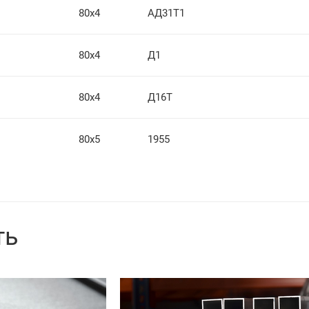
80х4
АД31Т1
80х4
Д1
80х4
Д16Т
80х5
1955
ть