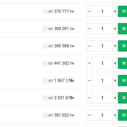
от 370 717
тн
от 309 091
тн
от 380 988
тн
от 441 302
тн
от 1 867 174
тн
от 2 031 872
тн
от 381 032
тн