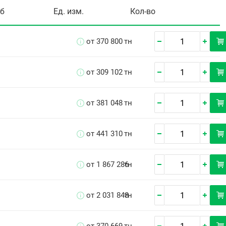
уб
Ед. изм.
Кол-во
от 370 800
тн
от 309 102
тн
от 381 048
тн
от 441 310
тн
от 1 867 286
тн
от 2 031 848
тн