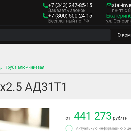
+7 (343)
247-85-15
stal-inv
Заказать звонок
пн-пт с 
+7 (800)
500-24-15
Екатерин
Бесплатный по РФ
ул. Основин
О ком
Труба алюминиевая
х2.5 АД31Т1
441 273
от
руб
/тн
Актуальную информацию о цен