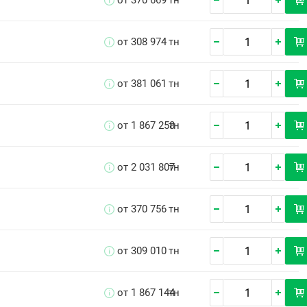
от 370 669
тн
от 308 974
тн
от 381 061
тн
от 1 867 258
тн
от 2 031 807
тн
от 370 756
тн
от 309 010
тн
от 1 867 144
тн