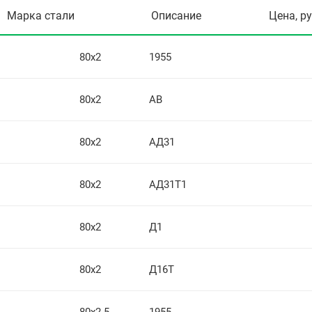
Марка стали
Описание
Цена, р
80х2
1955
80х2
АВ
80х2
АД31
80х2
АД31Т1
80х2
Д1
80х2
Д16Т