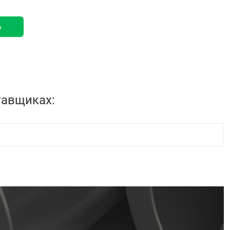
ь
тавщиках: