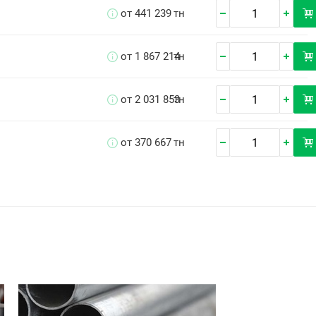
от 441 239
тн
от 1 867 214
тн
от 2 031 853
тн
от 370 667
тн