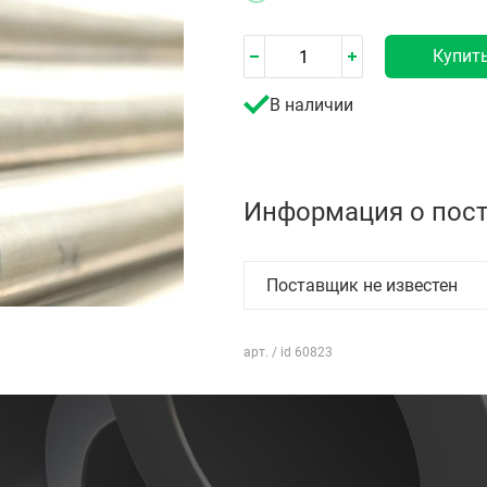
Купит
В наличии
Информация о пос
Поставщик не известен
арт. / id 60823