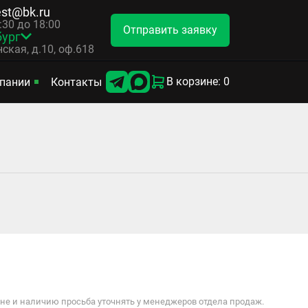
est@bk.ru
8:30 до 18:00
Отправить заявку
бург
ская, д.10, оф.618
В корзине: 0
пании
Контакты
е и наличию просьба уточнять у менеджеров отдела продаж.