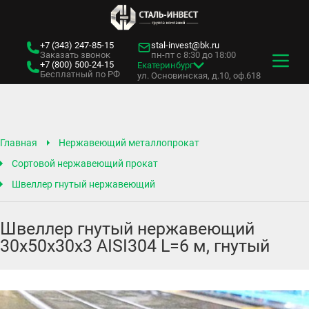
+7 (343)
247-85-15
stal-invest@bk.ru
Заказать звонок
пн-пт с 8:30 до 18:00
+7 (800)
500-24-15
Екатеринбург
Бесплатный по РФ
ул. Основинская, д.10, оф.618
Главная
Нержавеющий металлопрокат
Сортовой нержавеющий прокат
Швеллер гнутый нержавеющий
Швеллер гнутый нержавеющий
30х50х30х3 AISI304 L=6 м, гнутый