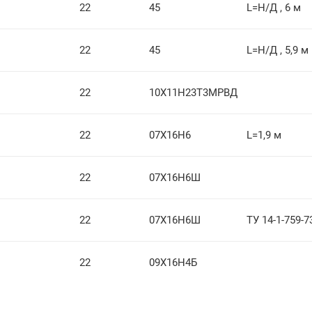
22
45
L=Н/Д , 6 м
22
45
L=Н/Д , 5,9 м
22
10Х11Н23Т3МРВД
22
07Х16Н6
L=1,9 м
22
07Х16Н6Ш
22
07Х16Н6Ш
ТУ 14-1-759-7
22
09Х16Н4Б