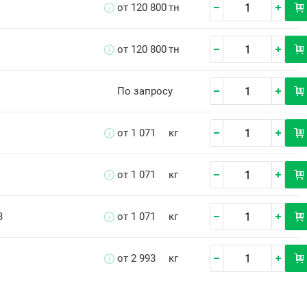
от 120 800
тн
от 120 800
тн
По запросу
от 1 071
кг
от 1 071
кг
3
от 1 071
кг
от 2 993
кг