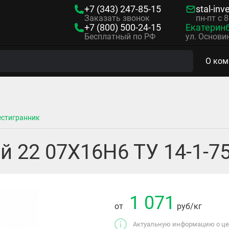
+7 (343)
247-85-15
stal-inv
Заказать звонок
пн-пт с 
+7 (800)
500-24-15
Екатерин
Бесплатный по РФ
ул. Основин
О ком
стигранник
 22 07Х16Н6 ТУ 14-1-75
1 071
от
руб
/кг
Актуальную информацию о цен