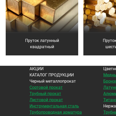
Пруток латунный
Пруто
квадратный
шест
АКЦИИ
Цветн
КАТАЛОГ ПРОДУКЦИИ
Медны
Черный металлопрокат
Бронз
Сортовой прокат
Латун
Трубный прокат
Алюми
Листовой прокат
Титан
Инструментальная сталь
Нержа
Трубопроводная арматура
Трубн