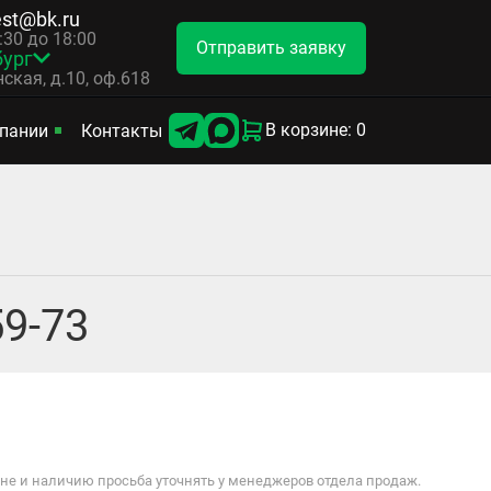
est@bk.ru
8:30 до 18:00
Отправить заявку
бург
ская, д.10, оф.618
В корзине: 0
пании
Контакты
9-73
е и наличию просьба уточнять у менеджеров отдела продаж.