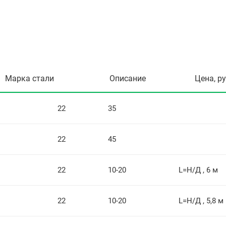
Марка стали
Описание
Цена, р
22
35
22
45
22
10-20
L=Н/Д , 6 м
22
10-20
L=Н/Д , 5,8 м