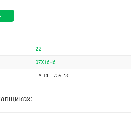
ь
22
07Х16Н6
ТУ 14-1-759-73
тавщиках: