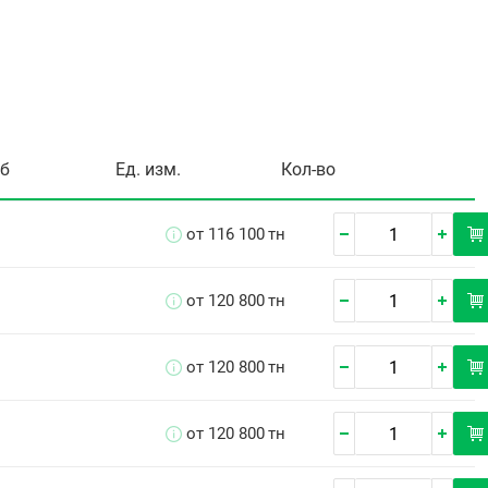
уб
Ед. изм.
Кол-во
от 116 100
тн
от 120 800
тн
от 120 800
тн
от 120 800
тн