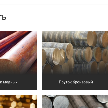
ть
ок медный
Пруток бронзовый