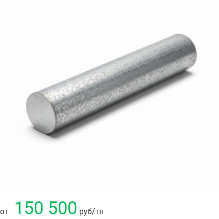
150 500
от
руб
/тн