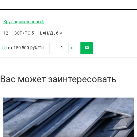
Круг оцинкованный
12
3СП/ПС-5
L=Н/Д , 6 м
руб/
тн
от 150 500
Вас может заинтересовать