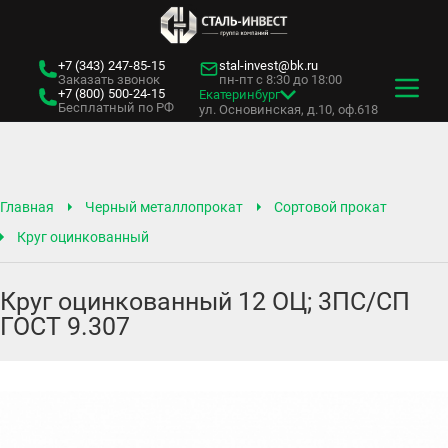
+7 (343)
247-85-15
stal-invest@bk.ru
Заказать звонок
пн-пт с 8:30 до 18:00
+7 (800)
500-24-15
Екатеринбург
Бесплатный по РФ
ул. Основинская, д.10, оф.618
Главная
Черный металлопрокат
Сортовой прокат
Круг оцинкованный
Круг оцинкованный 12 ОЦ; 3ПС/СП
ГОСТ 9.307